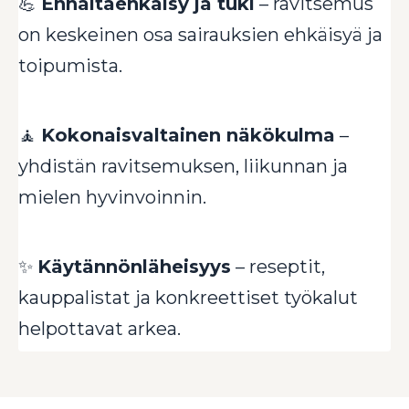
💪
Ennaltaehkäisy ja tuki
– ravitsemus
on keskeinen osa sairauksien ehkäisyä ja
toipumista.
🧘
Kokonaisvaltainen näkökulma
–
yhdistän ravitsemuksen, liikunnan ja
mielen hyvinvoinnin.
✨
Käytännönläheisyys
– reseptit,
kauppalistat ja konkreettiset työkalut
helpottavat arkea.