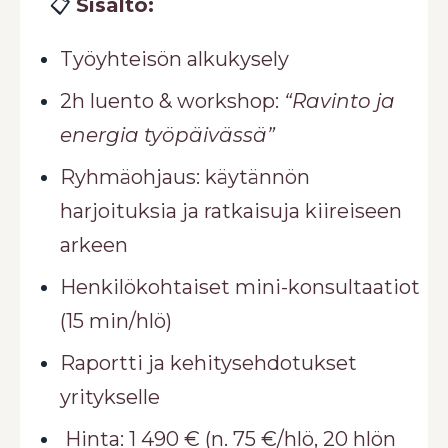
📋
Sisältö:
Työyhteisön alkukysely
2h luento & workshop:
“Ravinto ja
energia työpäivässä”
Ryhmäohjaus: käytännön
harjoituksia ja ratkaisuja kiireiseen
arkeen
Henkilökohtaiset mini-konsultaatiot
(15 min/hlö)
Raportti ja kehitysehdotukset
yritykselle
Hinta: 1 490 € (n. 75 €/hlö, 20 hlön