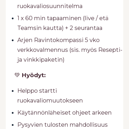
ruokavaliosuunnitelma
1 x 60 min tapaaminen (live / etä
Teamsin kautta) + 2 seurantaa
Arjen Ravintokompassi 5 vko
verkkovalmennus (sis. myös Resepti-
ja vinkkipaketin)
💚
Hyödyt:
Helppo startti
ruokavaliomuutokseen
Käytännönläheiset ohjeet arkeen
Pysyvien tulosten mahdollisuus